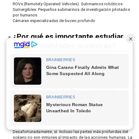
ROVs (Remotely Operated Vehicles): Submarinos robóticos
Sumergibles: Pequeños submarinos de investigación pilotados
por humanos
Cámaras especializadas de buceo profundo
¿Por qué es importante estudiar
las profundidades oceánicas?
Las profundidades oceánicas influyen en nuestro planeta de
muchas maneras: regulan el clima, albergan posibles nuevas
medicinas y contienen pistas sobre la historia de la Tierra y la
vida misma.
¿Las profundidades oceánicas se
ven afectadas por la
contaminación y el cambio
climático?
Desafortunadamente, sí. Incluso las partes más profundas del
océano no son inmunes al impacto de las acciones humanas. La